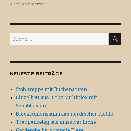
einen Kommentar
zu
Dielenfußböden
SU
Suche
nach:
NEUESTE BEITRÄGE
Stahltreppe mit Buchenstufen
Einzelbett aus Birke Multiplex mit
Schubkästen
Blockbohlensauna aus nordischer Fichte
Treppenbelag aus massiver Eiche
Garderobe für schmale Flure