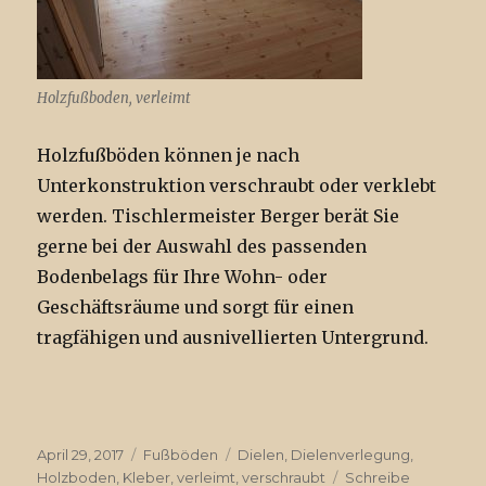
Holzfußboden, verleimt
Holzfußböden können je nach
Unterkonstruktion verschraubt oder verklebt
werden. Tischlermeister Berger berät Sie
gerne bei der Auswahl des passenden
Bodenbelags für Ihre Wohn- oder
Geschäftsräume und sorgt für einen
tragfähigen und ausnivellierten Untergrund.
Veröffentlicht
April 29, 2017
Kategorien
Fußböden
Tags
Dielen
,
Dielenverlegung
,
am
Holzboden
,
Kleber
,
verleimt
,
verschraubt
Schreibe