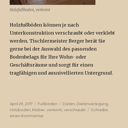
Holzfußboden, verleimt
Holzfußböden können je nach
Unterkonstruktion verschraubt oder verklebt
werden. Tischlermeister Berger berät Sie
gerne bei der Auswahl des passenden
Bodenbelags für Ihre Wohn- oder
Geschäftsräume und sorgt für einen
tragfähigen und ausnivellierten Untergrund.
Veröffentlicht
April 29, 2017
Kategorien
Fußböden
Tags
Dielen
,
Dielenverlegung
,
am
Holzboden
,
Kleber
,
verleimt
,
verschraubt
Schreibe
einen Kommentar
zu
Dielenfußböden