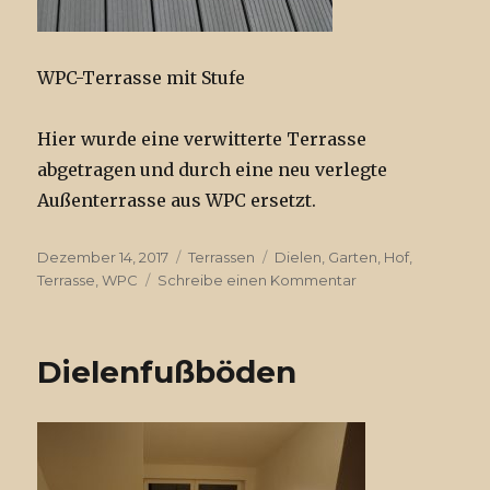
WPC-Terrasse mit Stufe
Hier wurde eine verwitterte Terrasse
abgetragen und durch eine neu verlegte
Außenterrasse aus WPC ersetzt.
Veröffentlicht
Dezember 14, 2017
Kategorien
Terrassen
Tags
Dielen
,
Garten
,
Hof
,
am
Terrasse
,
WPC
Schreibe einen Kommentar
zu
Terrasse
aus
WPC
Dielenfußböden