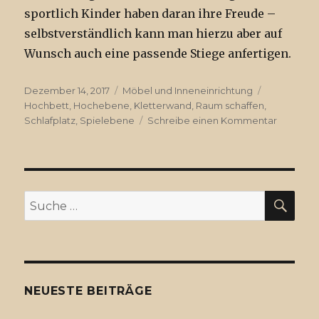
sportlich Kinder haben daran ihre Freude –
selbstverständlich kann man hierzu aber auf
Wunsch auch eine passende Stiege anfertigen.
Veröffentlicht
Dezember 14, 2017
Kategorien
Möbel und Inneneinrichtung
Tags
am
Hochbett
,
Hochebene
,
Kletterwand
,
Raum schaffen
,
Schlafplatz
,
Spielebene
Schreibe einen Kommentar
zu
Hochbet
/
Spiel-
und
Schlafe
SU
Suche
nach:
NEUESTE BEITRÄGE