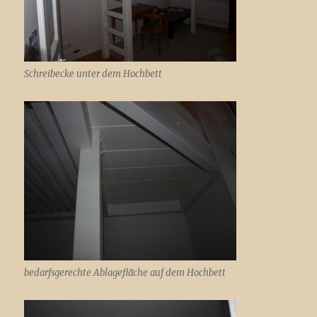
Schreibecke unter dem Hochbett
bedarfsgerechte Ablagefläche auf dem Hochbett