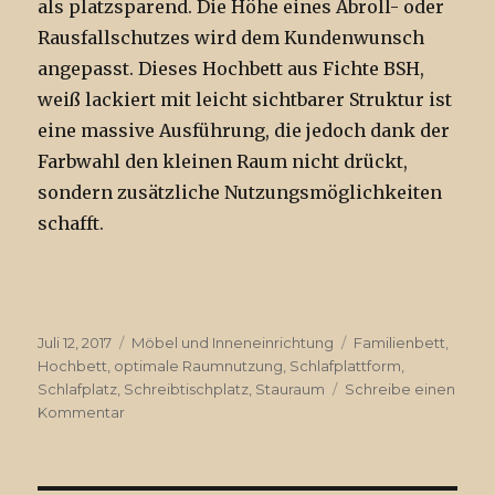
als platzsparend. Die Höhe eines Abroll- oder
Rausfallschutzes wird dem Kundenwunsch
angepasst. Dieses Hochbett aus Fichte BSH,
weiß lackiert mit leicht sichtbarer Struktur ist
eine massive Ausführung, die jedoch dank der
Farbwahl den kleinen Raum nicht drückt,
sondern zusätzliche Nutzungsmöglichkeiten
schafft.
Veröffentlicht
Juli 12, 2017
Kategorien
Möbel und Inneneinrichtung
Tags
Familienbett
,
am
Hochbett
,
optimale Raumnutzung
,
Schlafplattform
,
Schlafplatz
,
Schreibtischplatz
,
Stauraum
Schreibe einen
Kommentar
zu
Hochbett
/
Schlafplattform